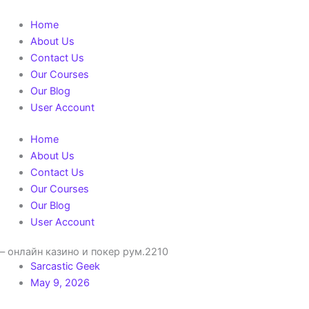
Skip
to
Home
content
About Us
Contact Us
Our Courses
Our Blog
User Account
Home
About Us
Contact Us
Our Courses
Our Blog
User Account
– онлайн казино и покер рум.2210
Sarcastic Geek
May 9, 2026