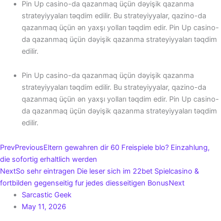
Pin Up casino-da qazanmaq üçün dəyişik qazanma
strateyiyyaları təqdim edilir. Bu strateyiyyalar, qazino-da
qazanmaq üçün ən yaxşı yolları təqdim edir. Pin Up casino-
da qazanmaq üçün dəyişik qazanma strateyiyyaları təqdim
edilir.
Pin Up casino-da qazanmaq üçün dəyişik qazanma
strateyiyyaları təqdim edilir. Bu strateyiyyalar, qazino-da
qazanmaq üçün ən yaxşı yolları təqdim edir. Pin Up casino-
da qazanmaq üçün dəyişik qazanma strateyiyyaları təqdim
edilir.
Prev
Previous
Eltern gewahren dir 60 Freispiele blo? Einzahlung,
die sofortig erhaltlich werden
Next
So sehr eintragen Die leser sich im 22bet Spielcasino &
fortbilden gegenseitig fur jedes diesseitigen Bonus
Next
Sarcastic Geek
May 11, 2026