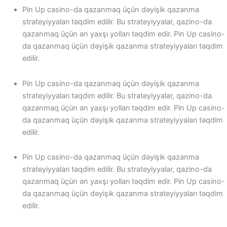
Pin Up casino-da qazanmaq üçün dəyişik qazanma
strateyiyyaları təqdim edilir. Bu strateyiyyalar, qazino-da
qazanmaq üçün ən yaxşı yolları təqdim edir. Pin Up casino-
da qazanmaq üçün dəyişik qazanma strateyiyyaları təqdim
edilir.
Pin Up casino-da qazanmaq üçün dəyişik qazanma
strateyiyyaları təqdim edilir. Bu strateyiyyalar, qazino-da
qazanmaq üçün ən yaxşı yolları təqdim edir. Pin Up casino-
da qazanmaq üçün dəyişik qazanma strateyiyyaları təqdim
edilir.
Pin Up casino-da qazanmaq üçün dəyişik qazanma
strateyiyyaları təqdim edilir. Bu strateyiyyalar, qazino-da
qazanmaq üçün ən yaxşı yolları təqdim edir. Pin Up casino-
da qazanmaq üçün dəyişik qazanma strateyiyyaları təqdim
edilir.