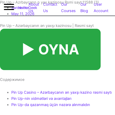
Pin Up – Azrbaycann n yax kazinosu Rsmi sayt.11588 (3)
Skip
About
Contact
Our
Our
User
Home
Sarcastic Geek
to
Us
Us
Courses
Blog
Account
May 11, 2026
content
Pin Up – Azərbaycanın ən yaxşı kazinosu | Rəsmi sayt
▶️ OYNA
Содержимое
Pin Up Casino – Azərbaycanın ən yaxşı kazino rəsmi saytı
Pin Up-nin xidmətləri və avantajları
Pin Up-da qazanmaq üçün nəzərə alınmalıdırı