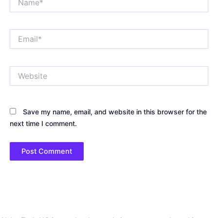
Email*
Website
Save my name, email, and website in this browser for the
next time I comment.