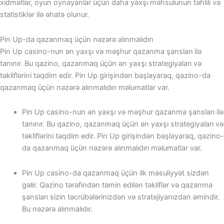
xidmətlər, oyun oynayanlar üçün daha yaxşı məhsulunun təhlili və
statistiklər ilə əhatə olunur.
Pin Up-da qazanmaq üçün nəzərə alınmalıdırı
Pin Up casino-nun ən yaxşı və məşhur qazanma şansları ilə
tanınır. Bu qazino, qazanmaq üçün ən yaxşı strategiyaları və
təkliflərini təqdim edir. Pin Up girişindən başlayaraq, qazino-da
qazanmaq üçün nəzərə alınmalıdırı məlumatlar var.
Pin Up casino-nun ən yaxşı və məşhur qazanma şansları ilə
tanınır. Bu qazino, qazanmaq üçün ən yaxşı strategiyaları və
təkliflərini təqdim edir. Pin Up girişindən başlayaraq, qazino-
da qazanmaq üçün nəzərə alınmalıdırı məlumatlar var.
Pin Up casino-da qazanmaq üçün ilk məsuliyyət sizdən
gəlir. Qazino tərəfindən təmin edilən təkliflər və qazanma
şansları sizin təcrübələrinizdən və stratejiyanızdan əmindir.
Bu nəzərə alınmalıdır.