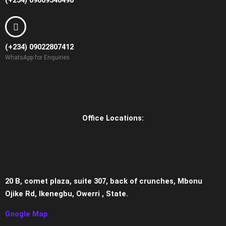
(+234) 09069540498
(+234) 09022807412
WhatsApp for Enquiries
Office Locations:
20 B, comet plaza, suite 307, back of crunches, Mbonu
Ojike Rd, Ikenegbu, Owerri , State.
Google Map