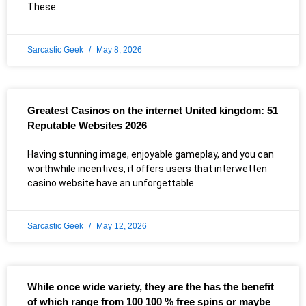
These
Sarcastic Geek
May 8, 2026
Greatest Casinos on the internet United kingdom: 51
Reputable Websites 2026
Having stunning image, enjoyable gameplay, and you can
worthwhile incentives, it offers users that interwetten
casino website have an unforgettable
Sarcastic Geek
May 12, 2026
While once wide variety, they are the has the benefit
of which range from 100 100 % free spins or maybe