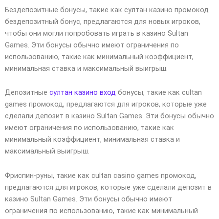
Бездепозитные бонусы, такие как султан казино промокод
бездепозитный бонус, предлагаются для новых игроков,
чтобы они могли попробовать играть в казино Sultan
Games. Эти бонусы обычно имеют ограничения по
использованию, такие как минимальный коэффициент,
минимальная ставка и максимальный выигрыш.
Депозитные
султан казино вход
бонусы, такие как сultan
games промокод, предлагаются для игроков, которые уже
сделали депозит в казино Sultan Games. Эти бонусы обычно
имеют ограничения по использованию, такие как
минимальный коэффициент, минимальная ставка и
максимальный выигрыш.
Фриспин-руны, такие как сultan casino games промокод,
предлагаются для игроков, которые уже сделали депозит в
казино Sultan Games. Эти бонусы обычно имеют
ограничения по использованию, такие как минимальный