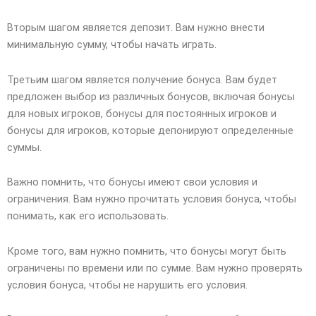
Вторым шагом является депозит. Вам нужно внести
минимальную сумму, чтобы начать играть.
Третьим шагом является получение бонуса. Вам будет
предложен выбор из различных бонусов, включая бонусы
для новых игроков, бонусы для постоянных игроков и
бонусы для игроков, которые депонируют определенные
суммы.
Важно помнить, что бонусы имеют свои условия и
ограничения. Вам нужно прочитать условия бонуса, чтобы
понимать, как его использовать.
Кроме того, вам нужно помнить, что бонусы могут быть
ограничены по времени или по сумме. Вам нужно проверять
условия бонуса, чтобы не нарушить его условия.