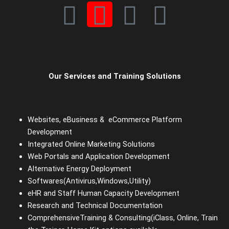
F
I
W
E
a
n
h
n
c
s
a
v
Our Services and Training Solutions
e
t
t
e
b
a
s
l
Websites, eBusiness & eCommerce Platform
o
g
a
o
Development
Integrated Online Marketing Solutions
o
r
p
p
Web Portals and Application Development
Alternative Energy Deployment
k
a
p
e
Softwares(Antivirus,Windows,Utility)
eHR and Staff Human Capacity Development
Research and Technical Documentation
m
ComprehensiveTraining & Consulting(iClass, Online, Train