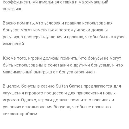
коэффициент, минимальная ставка и максимальный
выигрыш.
Важно помнить, что условия и правила использования
бонусов могут изменяться, поэтому игроки должны
регулярно проверять условия и правила, чтобы быть в курсе
изменений.
Кроме того, игроки должны помнить, что бонусы не могут
быть использованы в сочетании с другими бонусами, и что
максимальный выигрыш от бонуса ограничен.
В целом, бонусы в казино Sultan Games предлагаются для
улучшения игрового процесса и для привлечения новых
игроков. Однако, игроки должны помнить о правилах и
условиях использования бонусов, чтобы не возникло
никаких проблем.