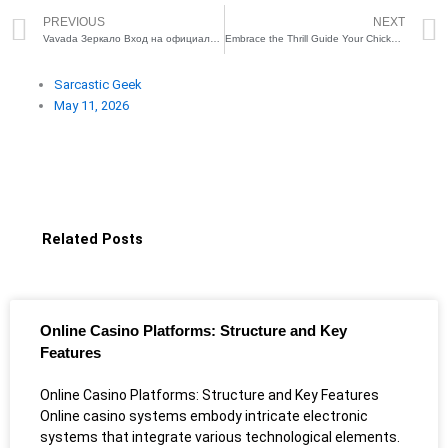
Prev
PREVIOUS
NEXT
Vavada Зеркало Вход на официальный сайт 2026.10750
Embrace the Thrill Guide Your Chicken Down the Road, Multiplying Your Winnings with Every Step – Kno
Sarcastic Geek
May 11, 2026
Related Posts
Online Casino Platforms: Structure and Key
Features
Online Casino Platforms: Structure and Key Features
Online casino systems embody intricate electronic
systems that integrate various technological elements.