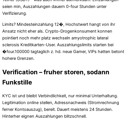
seien min, Auszahlungen dauern 0-four Stunden unter
Verifizierung.
Limits? Mindesteinzahlung 12�, Hochstwert hangt von ihr
Ansatz nicht eher als. Crypto-Drogenkonsument konnen
pointiert noch mehr platz wechseln amyotrophic lateral
sclerosis Kreditkarten-User. Auszahlungslimits starten bei
�four.100000 tagtaglich z. hd. neue Gamer, VIPs hatten betont
hohere Grenzen.
Verification – fruher storen, sodann
Funkstille
KYC ist und bleibt Verbindlichkeit, nur minimal Unterhaltung.
Legitimation online stellen, Adressnachweis (Stromrechnung
ferner Kontoauszug), bereit. Dauert meistens 24 Stunden.
Hinterher eignen Auszahlungen blitzschnell.