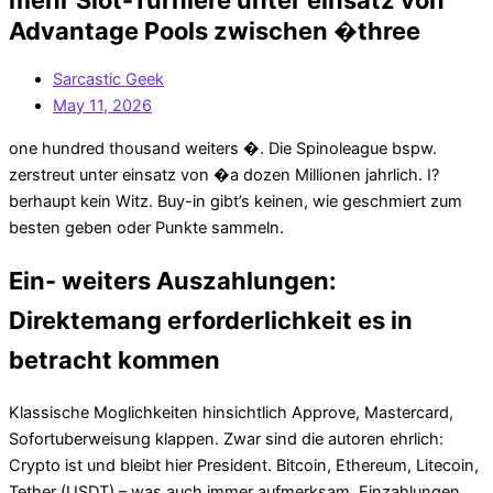
Advantage Pools zwischen �three
Sarcastic Geek
May 11, 2026
one hundred thousand weiters �. Die Spinoleague bspw.
zerstreut unter einsatz von �a dozen Millionen jahrlich. I?
berhaupt kein Witz. Buy-in gibt’s keinen, wie geschmiert zum
besten geben oder Punkte sammeln.
Ein- weiters Auszahlungen:
Direktemang erforderlichkeit es in
betracht kommen
Klassische Moglichkeiten hinsichtlich Approve, Mastercard,
Sofortuberweisung klappen. Zwar sind die autoren ehrlich:
Crypto ist und bleibt hier President. Bitcoin, Ethereum, Litecoin,
Tether (USDT) – was auch immer aufmerksam. Einzahlungen