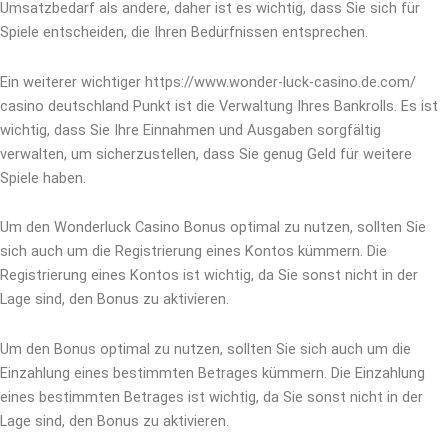
Umsatzbedarf als andere, daher ist es wichtig, dass Sie sich für
Spiele entscheiden, die Ihren Bedürfnissen entsprechen.
Ein weiterer wichtiger https://www.wonder-luck-casino.de.com/
casino deutschland Punkt ist die Verwaltung Ihres Bankrolls. Es ist
wichtig, dass Sie Ihre Einnahmen und Ausgaben sorgfältig
verwalten, um sicherzustellen, dass Sie genug Geld für weitere
Spiele haben.
Um den Wonderluck Casino Bonus optimal zu nutzen, sollten Sie
sich auch um die Registrierung eines Kontos kümmern. Die
Registrierung eines Kontos ist wichtig, da Sie sonst nicht in der
Lage sind, den Bonus zu aktivieren.
Um den Bonus optimal zu nutzen, sollten Sie sich auch um die
Einzahlung eines bestimmten Betrages kümmern. Die Einzahlung
eines bestimmten Betrages ist wichtig, da Sie sonst nicht in der
Lage sind, den Bonus zu aktivieren.