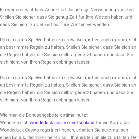
Ein weiterer wichtiger Aspekt ist die richtige Verwendung von Zeit.
Stellen Sie sicher, dass Sie genug Zeit für Ihre Wetten haben und
dass Sie nicht zu viel Zeit auf Ihre Wetten verwenden.
Um ein gutes Spielverhalten zu entwickeln, ist es auch ratsam, sich
an bestimmte Regeln zu halten. Stellen Sie sicher, dass Sie sich an
die Regeln halten, die Sie sich selbst gesetzt haben, und dass Sie
sich nicht von Ihren Regeln abbringen lassen.
Um ein gutes Spielverhalten zu entwickeln, ist es auch ratsam, sich
an bestimmte Regeln zu halten. Stellen Sie sicher, dass Sie sich an
die Regeln halten, die Sie sich selbst gesetzt haben, und dass Sie
sich nicht von Ihren Regeln abbringen lassen.
Wie man die Bonusangebote optimal nutzt
Wenn Sie sich
wonderluck casino deutschland
für ein Konto bei
Wonderluck Casino registriert haben, erhalten Sie automatisch
einen Bonus, der Ihnen helfen soll, Ihre ersten Spiele zu starten. Der