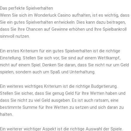
Das perfekte Spielverhalten
Wenn Sie sich im Wonderluck Casino aufhalten, ist es wichtig, dass
Sie ein gutes Spielverhalten entwickeln. Dies kann dazu beitragen,
dass Sie Ihre Chancen auf Gewinne erhöhen und Ihre Spielbankroll
sinnvoll nutzen.
Ein erstes Kriterium für ein gutes Spielverhalten ist die richtige
Einstellung. Stellen Sie sich vor, Sie sind auf einem Wettkampf,
nicht auf einem Spiel. Denken Sie daran, dass Sie nicht nur um Geld
spielen, sondern auch um Spaß und Unterhaltung.
Ein weiteres wichtiges Kriterium ist die richtige Budgetierung.
Stellen Sie sicher, dass Sie genug Geld für Ihre Wetten haben und
dass Sie nicht zu viel Geld ausgeben. Es ist auch ratsam, eine
bestimmte Summe für Ihre Wetten zu setzen und sich daran zu
halten.
Ein weiterer wichtiger Aspekt ist die richtige Auswahl der Spiele.