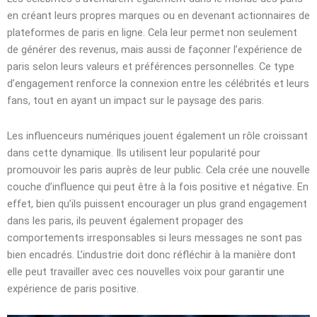
en créant leurs propres marques ou en devenant actionnaires de
plateformes de paris en ligne. Cela leur permet non seulement
de générer des revenus, mais aussi de façonner l’expérience de
paris selon leurs valeurs et préférences personnelles. Ce type
d’engagement renforce la connexion entre les célébrités et leurs
fans, tout en ayant un impact sur le paysage des paris.
Les influenceurs numériques jouent également un rôle croissant
dans cette dynamique. Ils utilisent leur popularité pour
promouvoir les paris auprès de leur public. Cela crée une nouvelle
couche d’influence qui peut être à la fois positive et négative. En
effet, bien qu’ils puissent encourager un plus grand engagement
dans les paris, ils peuvent également propager des
comportements irresponsables si leurs messages ne sont pas
bien encadrés. L’industrie doit donc réfléchir à la manière dont
elle peut travailler avec ces nouvelles voix pour garantir une
expérience de paris positive.