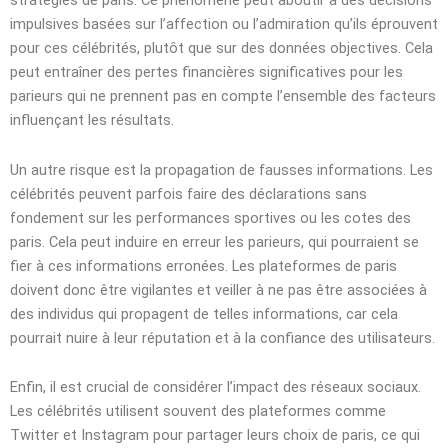
stratégies de paris. Ce phénomène peut aboutir à des décisions
impulsives basées sur l’affection ou l’admiration qu’ils éprouvent
pour ces célébrités, plutôt que sur des données objectives. Cela
peut entraîner des pertes financières significatives pour les
parieurs qui ne prennent pas en compte l’ensemble des facteurs
influençant les résultats.
Un autre risque est la propagation de fausses informations. Les
célébrités peuvent parfois faire des déclarations sans
fondement sur les performances sportives ou les cotes des
paris. Cela peut induire en erreur les parieurs, qui pourraient se
fier à ces informations erronées. Les plateformes de paris
doivent donc être vigilantes et veiller à ne pas être associées à
des individus qui propagent de telles informations, car cela
pourrait nuire à leur réputation et à la confiance des utilisateurs.
Enfin, il est crucial de considérer l’impact des réseaux sociaux.
Les célébrités utilisent souvent des plateformes comme
Twitter et Instagram pour partager leurs choix de paris, ce qui