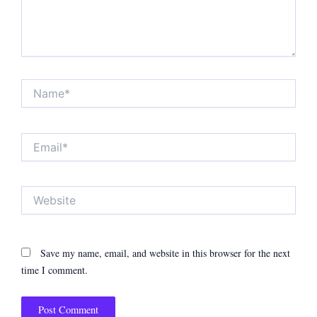
Name*
Email*
Website
Save my name, email, and website in this browser for the next
time I comment.