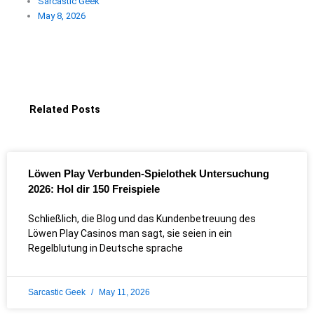
Sarcastic Geek
May 8, 2026
Related Posts
Löwen Play Verbunden-Spielothek Untersuchung
2026: Hol dir 150 Freispiele
Schließlich, die Blog und das Kundenbetreuung des
Löwen Play Casinos man sagt, sie seien in ein
Regelblutung in Deutsche sprache
Sarcastic Geek
May 11, 2026