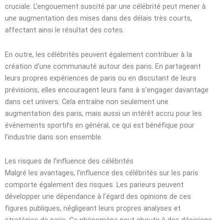
cruciale. L’engouement suscité par une célébrité peut mener à
une augmentation des mises dans des délais très courts,
affectant ainsi le résultat des cotes.
En outre, les célébrités peuvent également contribuer à la
création d’une communauté autour des paris. En partageant
leurs propres expériences de paris ou en discutant de leurs
prévisions, elles encouragent leurs fans à s’engager davantage
dans cet univers. Cela entraîne non seulement une
augmentation des paris, mais aussi un intérêt accru pour les
événements sportifs en général, ce qui est bénéfique pour
l’industrie dans son ensemble.
Les risques de l’influence des célébrités
Malgré les avantages, l’influence des célébrités sur les paris
comporte également des risques. Les parieurs peuvent
développer une dépendance à l’égard des opinions de ces
figures publiques, négligeant leurs propres analyses et