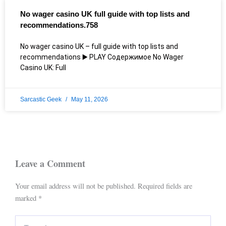
No wager casino UK full guide with top lists and
recommendations.758
No wager casino UK – full guide with top lists and
recommendations ▶️ PLAY Содержимое No Wager
Casino UK: Full
Sarcastic Geek
May 11, 2026
Leave a Comment
Your email address will not be published.
Required fields are
marked
*
Type