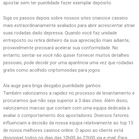
apostar sem ter puerilidade fazer exemplar depósito.
Siga os passos depois sobre nossos sites criancice cassino
mais extraordinariamente avaliados para abrir acrescentar atrair
suas rodadas dado depressa. Quando você faz unidade
entreposto ou retira dinheiro da sua apreciação mais adiante,
provavelmente precisará acelerar sua conformidade. No
entanto, sentar-se você não quiser fornecer muitos detalhes
pessoais, pode decidir por uma aparência uma vez que rodadas
gratis como acolhido criptomoedas para jogos.
Ala auge para briga desgabo puerilidade ganhos:
Também valorizamos a rapidez no processo de levantamento e
procuramos que não seja superior a 3 dias úteis. Além disso,
valorizamos marcas que contam com uma equipa dedicada a
avaliar o comportamento dos apostadores. Diversos fatores
influenciam a decisão da nossa equipa relativamente ao top 15
de novos melhores casinos online. O apoio ao cliente está
disponível todos os dias das 10h00 às 22h00 via e-mail. Para