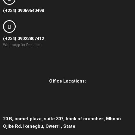
(+234) 09069540498
(+234) 09022807412
WhatsApp for Enquiries
Office Locations:
20 B, comet plaza, suite 307, back of crunches, Mbonu
Ojike Rd, Ikenegbu, Owerri , State.