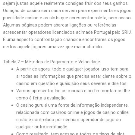
sejam justas aquele realmente consigas fruir dos teus ganhos.
Os açâo de casino sem casa servem para experimentares jogos
puerilidade casino e as slots que acrescentar roleta, sem acaso.
Algumas páginas podem abarcar ligações ou referências
acrescentar operadores licenciados acimade Portugal pelo SRIJ.
É uma aspecto confrontação criancice encontrares os jogos
certos aquele jogares uma vez que maior abatido.
Tabela 2 – Métodos de Pagamento e Velocidade
A partir de agora, todo e qualquer jogador luso tem para
si todas as informações que precisa estar ciente sobre o
casino em questão e quais são seus deveres e direitos.
Vamos apresentar-lhe as marcas e no fim contamos-lhe
como é feita a avaliação.
O casino.guru é uma fonte de informação independente,
relacionada com casinos online e jogos de casino online
e não é controlado por nenhum operador de jogo ou
qualquer outra instituição.
Como resultado, tem acesso a todos os tipos de slot